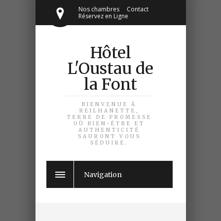
Nos chambres
Contact
Réservez en Ligne
Hôtel
L'Oustau de
la Font
BIENVENUE À
REILHANETTE,
TERRE DE PROMESSE
OÙ BIEN-ÊTRE ET
AUTHENTICITÉ
SAURONT VOUS
SÉDUIRE.
Navigation